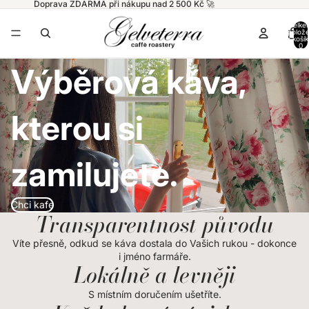
Doprava ZDARMA při nákupu nad 2 500 Kč 🚀
Celke
polož
v košík
0
Výběrová káva,
kterou si
zamilujete.
Chci kafe
Transparentnost původu
Víte přesně, odkud se káva dostala do Vašich rukou - dokonce
i jméno farmáře.
Lokálně a levněji
S místním doručením ušetříte.